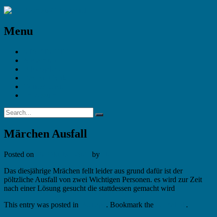
Menu
STARTSEITE
Andachten
Bildergalerie
Das ist JGynk
Gottesdienste
Impressum
Märchen Ausfall
Posted on
26. Oktober 2025
by
Herr
Das diesjährige Mrächen fellt leider aus grund dafür ist der
pöltzliche Ausfall von zwei Wichtigen Personen. es wird zur Zeit
nach einer Lösung gesucht die stattdessen gemacht wird
This entry was posted in
Beiträge
. Bookmark the
permalink
.