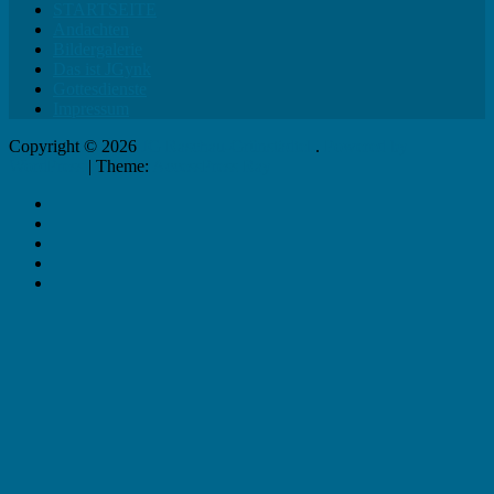
STARTSEITE
Andachten
Bildergalerie
Das ist JGynk
Gottesdienste
Impressum
Copyright © 2026
JG Raschau-Grünstädtel
.
Powered by
WordPress
|
Theme:
AccessPress Ray