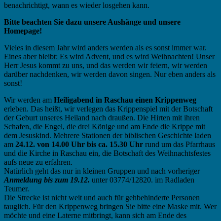
benachrichtigt, wann es wieder losgehen kann.
Bitte beachten Sie dazu unsere Aushänge und unsere
Homepage!
Vieles in diesem Jahr wird anders werden als es sonst immer war.
Eines aber bleibt: Es wird Advent, und es wird Weihnachten! Unser
Herr Jesus kommt zu uns, und das werden wir feiern, wir werden
darüber nachdenken, wir werden davon singen. Nur eben anders als
sonst!
Wir werden am
Heiligabend in Raschau einen Krippenweg
erleben. Das heißt, wir verlegen das Krippenspiel mit der Botschaft
der Geburt unseres Heiland nach draußen. Die Hirten mit ihren
Schafen, die Engel, die drei Könige und am Ende die Krippe mit
dem Jesuskind. Mehrere Stationen der biblischen Geschichte laden
am
24.12. von 14.00 Uhr bis ca. 15.30 Uhr
rund um das Pfarrhaus
und die Kirche in Raschau ein, die Botschaft des Weihnachtsfestes
aufs neue zu erfahren.
Natürlich geht das nur in kleinen Gruppen und nach vorheriger
Anmeldung bis zum 19.12.
unter 03774/12820. im Radladen
Teumer.
Die Strecke ist nicht weit und auch für gehbehinderte Personen
tauglich. Für den Krippenweg bringen Sie bitte eine Maske mit. Wer
möchte und eine Laterne mitbringt, kann sich am Ende des