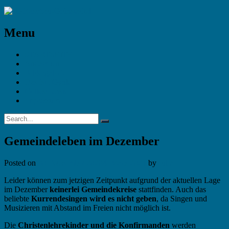
Menu
STARTSEITE
Andachten
Bildergalerie
Das ist JGynk
Gottesdienste
Impressum
Gemeindeleben im Dezember
Posted on
30. November 2020
4. März 2021
by
Julia J.
Leider können zum jetzigen Zeitpunkt aufgrund der aktuellen Lage
im Dezember
keinerlei Gemeindekreise
stattfinden. Auch das
beliebte
Kurrendesingen wird es nicht geben
, da Singen und
Musizieren mit Abstand im Freien nicht möglich ist.
Die
Christenlehrekinder und die Konfirmanden
werden