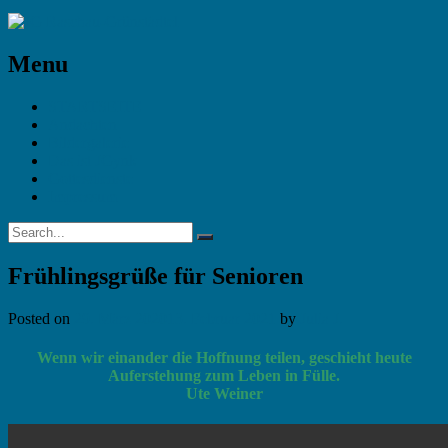
Menu
STARTSEITE
Andachten
Bildergalerie
Das ist JGynk
Gottesdienste
Impressum
Frühlingsgrüße für Senioren
Posted on
29. März 2020
13. Februar 2021
by
Julia J.
Wenn wir einander die Hoffn
ung
teilen, geschieht heute
Auferstehung zum Leben in Fülle.
Ute Weiner