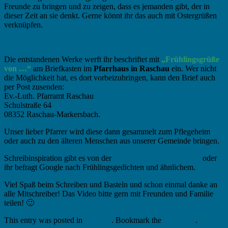
Freunde zu bringen und zu zeigen, dass es jemanden gibt, der in
dieser Zeit an sie denkt. Gerne könnt ihr das auch mit Ostergrüßen
verknüpfen.
Die entstandenen Werke werft ihr beschriftet mit
„Frühlingsgrüße
von …“
am Briefkasten im
Pfarrhaus in Raschau
ein. Wer nicht
die Möglichkeit hat, es dort vorbeizubringen, kann den Brief auch
per Post zusenden:
Ev.-Luth. Pfarramt Raschau
Schulstraße 64
08352 Raschau-Markersbach
.
Unser lieber Pfarrer wird diese dann gesammelt zum Pflegeheim
oder auch zu den älteren Menschen aus unserer Gemeinde bringen.
Schreibinspiration gibt es von der
Seelsorgerin aus Würzburg
oder
ihr befragt Google nach Frühlingsgedichten und ähnlichem.
Viel Spaß beim Schreiben und Basteln und schon einmal danke an
alle Mitschreiber! Das Video bitte gern mit Freunden und Familie
teilen! 🙂
This entry was posted in
Beiträge
. Bookmark the
permalink
.