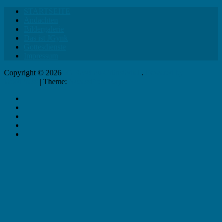
STARTSEITE
Andachten
Bildergalerie
Das ist JGynk
Gottesdienste
Impressum
Copyright © 2026
JG Raschau-Grünstädtel
.
Powered by
WordPress
|
Theme:
AccessPress Ray