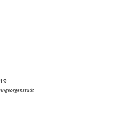
19
anngeorgenstadt