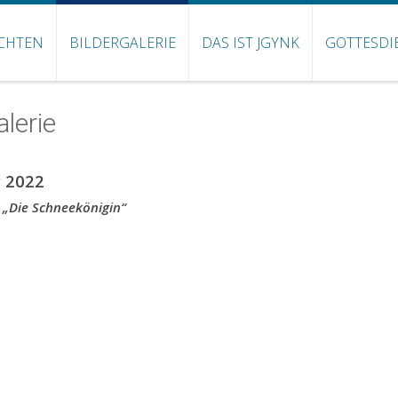
CHTEN
BILDERGALERIE
DAS IST JGYNK
GOTTESDI
alerie
 2022
 „Die Schneekönigin“