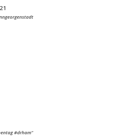
21
anngeorgenstadt
chentag #drham“