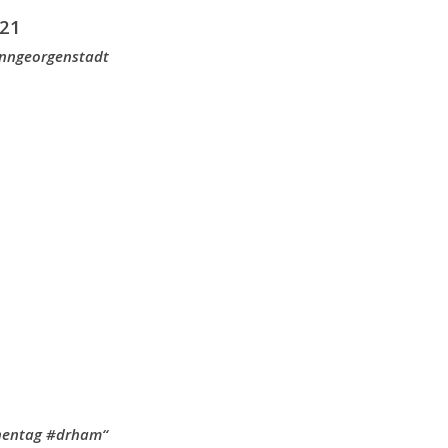
21
anngeorgenstadt
chentag #drham“