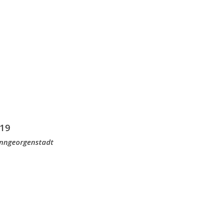
19
anngeorgenstadt