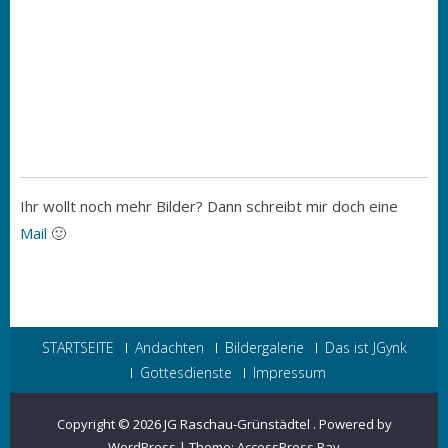
Ihr wollt noch mehr Bilder? Dann schreibt mir doch eine
Mail
🙂
STARTSEITE
Andachten
Bildergalerie
Das ist JGynk
Gottesdienste
Impressum
Copyright © 2026
JG Raschau-Grünstädtel
.
Powered by
WordPress
|
Theme:
AccessPress Ray