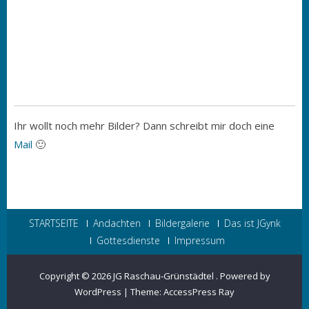
Ihr wollt noch mehr Bilder? Dann schreibt mir doch eine
Mail
🙂
STARTSEITE
Andachten
Bildergalerie
Das ist JGynk
Gottesdienste
Impressum
Copyright © 2026
JG Raschau-Grünstädtel
.
Powered by
WordPress
|
Theme:
AccessPress Ray