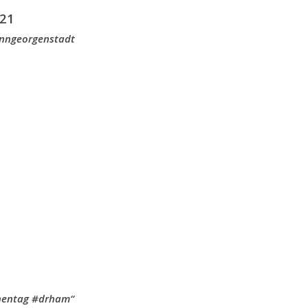
21
anngeorgenstadt
chentag #drham“