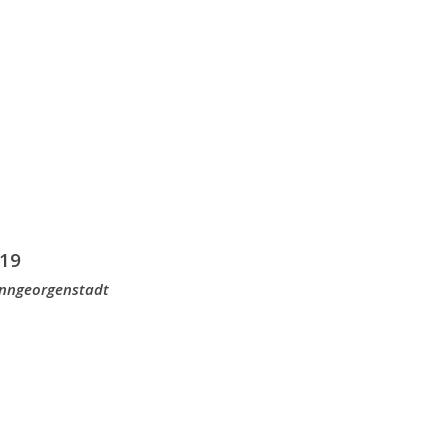
19
anngeorgenstadt